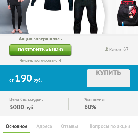
Акция завершилась
67
ПОВТОРИТЬ АКЦИЮ
Купили:
Человек проголосовало: 4
КУПИТЬ
190
от
руб.
Цена без скидки:
Экономия:
3000
60%
руб.
Основное
Адреса
Отзывы
Вопросы по акции