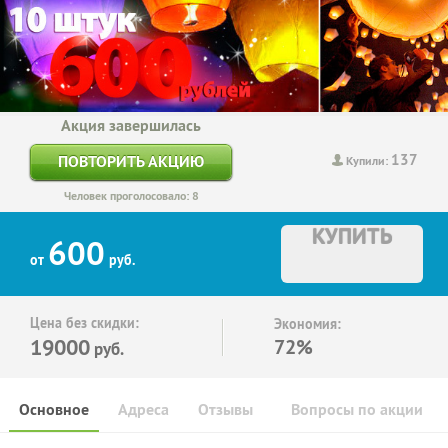
Акция завершилась
137
ПОВТОРИТЬ АКЦИЮ
Купили:
Человек проголосовало: 8
КУПИТЬ
600
от
руб.
Цена без скидки:
Экономия:
19000
72%
руб.
Основное
Адреса
Отзывы
Вопросы по акции