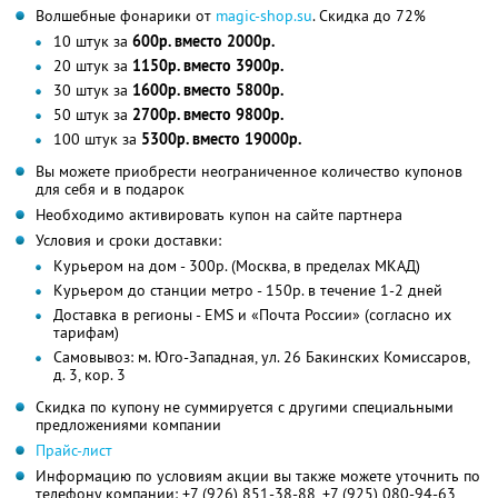
Волшебные фонарики от
magic-shop.su
. Скидка до 72%
10 штук за
600р. вместо 2000р.
20 штук за
1150р. вместо 3900р.
30 штук за
1600р. вместо 5800р.
50 штук за
2700р. вместо 9800р.
100 штук за
5300р. вместо 19000р.
Вы можете приобрести неограниченное количество купонов
для себя и в подарок
Необходимо активировать купон на сайте партнера
Условия и сроки доставки:
Курьером на дом - 300р. (Москва, в пределах МКАД)
Курьером до станции метро - 150р. в течение 1-2 дней
Доставка в регионы - EMS и «Почта России» (согласно их
тарифам)
Самовывоз: м. Юго-Западная, ул. 26 Бакинских Комиссаров,
д. 3, кор. 3
Скидка по купону не суммируется с другими специальными
предложениями компании
Прайс-лист
Информацию по условиям акции вы также можете уточнить по
телефону компании:
+7 (926) 851-38-88,
+7 (925) 080-94-63