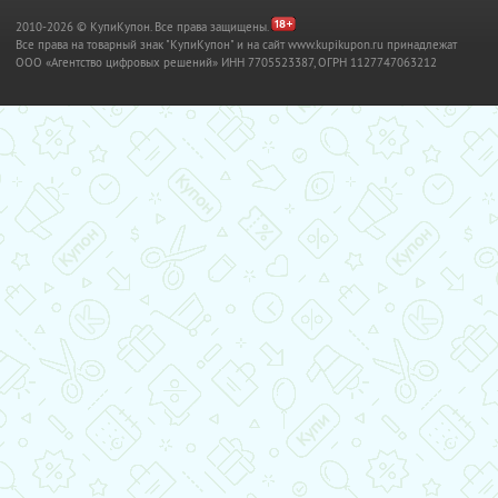
2010-2026 © КупиКупон. Все права защищены.
Все права на товарный знак "КупиКупон" и на сайт www.kupikupon.ru принадлежат
OOO «Агентство цифровых решений» ИНН 7705523387, ОГРН 1127747063212