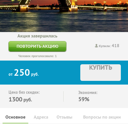
Акция завершилась
418
ПОВТОРИТЬ АКЦИЮ
Купили:
Человек проголосовало: 1
КУПИТЬ
250
от
руб.
Цена без скидки:
Экономия:
1300
59%
руб.
Основное
Адреса
Отзывы
Вопросы по акции