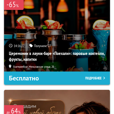
-65
%
14:16:26
Получили:
27
Церемонии в лаунж-баре «Поехали»: паровые коктейли,
фрукты, напитки
Екатеринбург, Мельковская улица, 2Б
Бесплатно
ПОДРОБНЕЕ
64
%
до