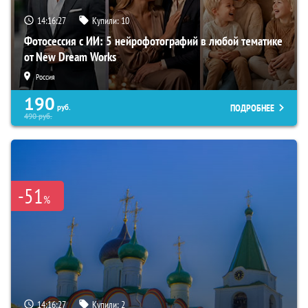
14:16:26
Купили:
10
Фотосессия с ИИ: 5 нейрофотографий в любой тематике
от New Dream Works
Россия
190
ПОДРОБНЕЕ
руб.
490
руб.
-51
%
14:16:26
Купили:
2