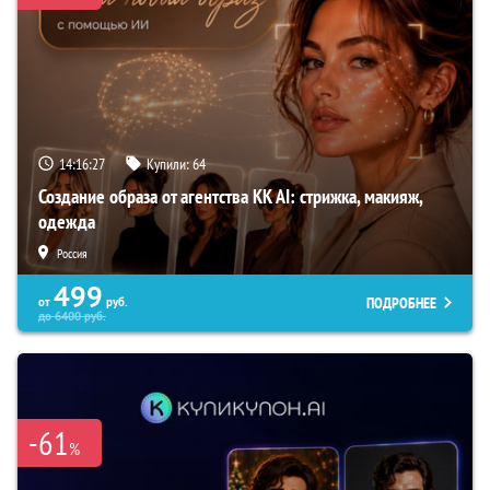
14:16:26
Купили:
64
Создание образа от агентства KK AI: стрижка, макияж,
одежда
Россия
499
ПОДРОБНЕЕ
от
руб.
до
6400
руб.
-61
%