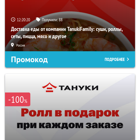
12:20:19
Получили:
88
Доставка еды от компании TanukiFamily: суши, роллы,
сеты, пицца, мясо и другое
Россия
Промокод
ПОДРОБНЕЕ
-100
%