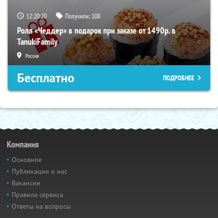
12:20:19
Получили:
108
Ролл «Чеддер» в подарок при заказе от 1490р. в
TanukiFamily
Россия
Бесплатно
ПОДРОБНЕЕ
Компания
Основное
Публикации о нас
Вакансии
Правила сервиса
Ответы на вопросы