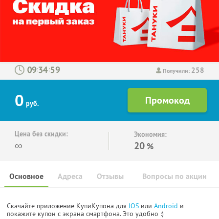
258
:
:
Получили:
0
руб.
Цена без скидки:
Экономия:
∞
20
%
Основное
Адреса
Отзывы
Вопросы по акции
Скачайте приложение КупиКупона для
IOS
или
Android
и
покажите купон с экрана смартфона. Это удобно :)