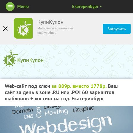
Меню
Екатеринбург
КупиКупон
Мобильное приложение
Загрузить
ещё удобнее
Web-сайт под ключ
за 889р. вместо 1778р.
Ваш
сайт за день в зоне .RU или .РФ! 60 вариантов
шаблонов + хостинг на год. Екатеринбург