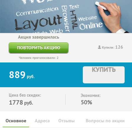
Акция завершилась
126
ПОВТОРИТЬ АКЦИЮ
Купили:
Человек проголосовало: 2
КУПИТЬ
889
руб.
Цена без скидки:
Экономия:
1778
50%
руб.
Основное
Адреса
Отзывы
Вопросы по акции