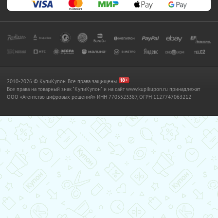
2010-2026 © КупиКупон. Все права защищены.
Все права на товарный знак "КупиКупон" и на сайт www.kupikupon.ru принадлежат
OOO «Агентство цифровых решений» ИНН 7705523387, ОГРН 1127747063212