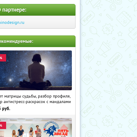
 партнере:
hinodesign.ru
екомендуемые:
%
ет матрицы судьбы, разбор профиля,
р антистресс-раскрасок с мандалами
5
руб.
%