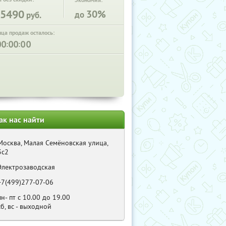
Экономия:
5490
30%
до
руб.
нца продаж осталось:
:
:
ак нас найти
Москва, Малая Семёновская улица,
3с2
Электрозаводская
+7(499)277-07-06
пн- пт с 10.00 до 19.00
сб, вс - выходной