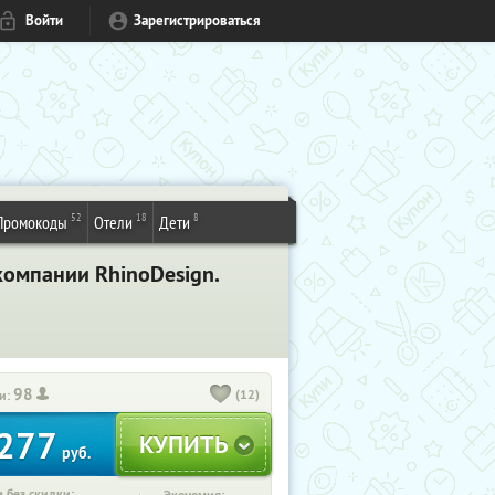
Войти
Зарегистрироваться
52
18
8
Промокоды
Отели
Дети
компании RhinoDesign.
98
(12)
и:
277
руб.
 без скидки: