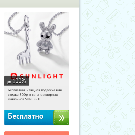
100
%
до
Бесплатная изящная подвеска или
20:02:16
Получили:
73
скидка 500р. в сети ювелирных
Россия
магазинов SUNLIGHT
Бесплатно