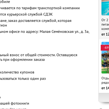
мобиле
ачивается по тарифам транспортной компании
ется курьерской службой СДЭК
От 2
ане, заказ доставляется службой, которая
пита
гион
комп
ом офисе по адресу: Малая Семёновская ул., д. 3а,
от
1
-37
ьный взнос от общей стоимости. Оставшуюся
ть при оформлении заказа
количество купонов
Отды
зоваться только один раз
рядо
от
1
р
 вашей фотокниги