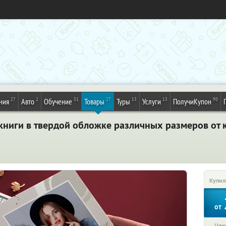
27
2
31
27
13
13
90
ния
Авто
Обучение
Товары
Туры
Услуги
ПолучиКупон
книги в твердой обложке различных размеров от 
Купил
от
Цена