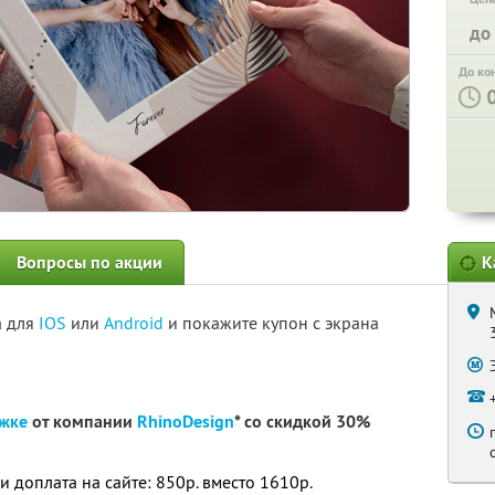
до
До ко
Вопросы по акции
К
а для
IOS
или
Android
и покажите купон с экрана
ожке
от компании
RhinoDesign
* со скидкой 30%
 и доплата на сайте: 850р. вместо 1610р.