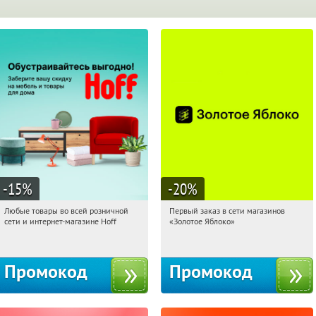
-15
%
-20
%
Любые товары во всей розничной
Первый заказ в сети магазинов
20:02:16
Получили:
83
20:02:16
Получи первым!
сети и интернет-магазине Hoff
«Золотое Яблоко»
Москва, 1-й Волоколамский проезд,
Россия
10с1
Промокод
Промокод