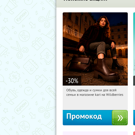
-30
%
Обувь, одежда и сумки для всей
20:02:16
Получили:
30
семьи в магазине kari на Wildberries
Россия
Промокод