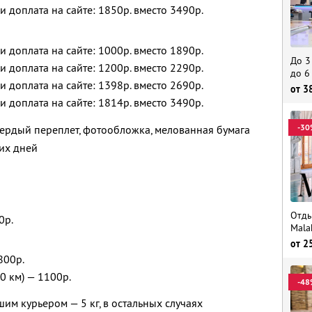
 и доплата на сайте: 1850р. вместо 3490р.
 и доплата на сайте: 1000р. вместо 1890р.
До 3
 и доплата на сайте: 1200р. вместо 2290р.
до 6
 и доплата на сайте: 1398р. вместо 2690р.
от
3
 и доплата на сайте: 1814р. вместо 3490р.
-30
ердый переплет, фотообложка, мелованная бумага
их дней
Отды
0р.
Mala
от
2
800р.
0 км) — 1100р.
-48
им курьером — 5 кг, в остальных случаях