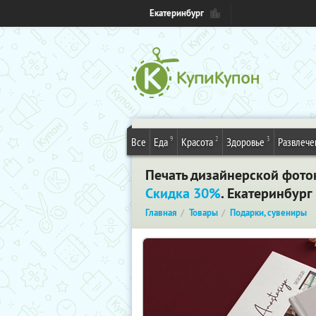
Екатеринбург
9
2
3
Все
Еда
Красота
Здоровье
Развлече
Печать дизайнерской фото
Скидка 30%
. Екатеринбург
Главная
Товары
Подарки, сувениры