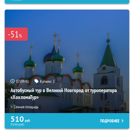
-51
%
07:09:39
Купили:
2
Автобусный тур в Великий Новгород от туроператора
«ХохломаТур»
Сенная площадь
510
ПОДРОБНЕЕ
руб.
5190
руб.