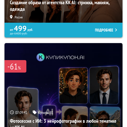
Создание образа от агентства KK AI: стрижка, макияж,
одежда
Россия
499
ПОДРОБНЕЕ
от
руб.
до
6400
руб.
-61
%
07:09:39
Купили:
81
Фотосессия с ИИ: 3 нейрофотографии в любой тематике