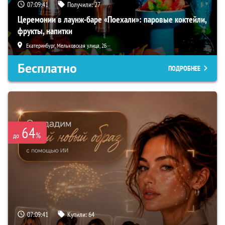
07:09:39
Получили:
27
Церемонии в лаунж-баре «Поехали»: паровые коктейли,
фрукты, напитки
Екатеринбург, Мельковская улица, 2Б
Бесплатно
ПОДРОБНЕЕ
64
%
до
07:09:39
Купили:
64