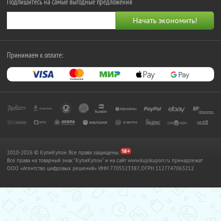
Подпишитесь на самые выгодные предложения
Принимаем к оплате:
2010-2026 © КупиКупон. Все права защищены.
Все права на товарный знак "КупиКупон" и на сайт www.kupikupon.ru принадлежат
OOO «Агентство цифровых решений» ИНН 7705523387, ОГРН 1127747063212