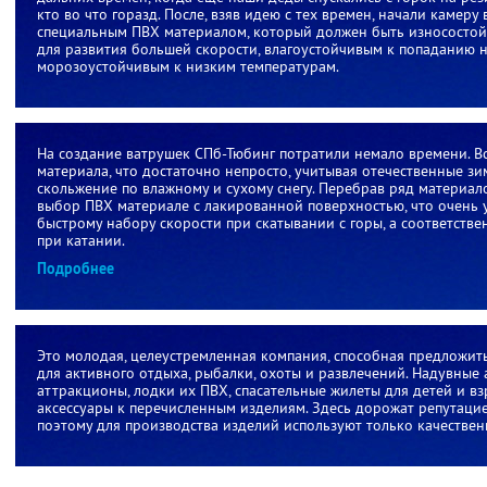
кто во что горазд. После, взяв идею с тех времен, начали камер
специальным ПВХ материалом, который должен быть износостой
для развития большей скорости, влагоустойчивым к попаданию на
морозоустойчивым к низким температурам.
На создание ватрушек СПб-Тюбинг потратили немало времени. Вс
материала, что достаточно непросто, учитывая отечественные зи
скольжение по влажному и сухому снегу. Перебрав ряд материал
выбор ПВХ материале с лакированной поверхностью, что очень 
быстрому набору скорости при скатывании с горы, а соответстве
при катании.
Подробнее
Это молодая, целеустремленная компания, способная предложит
для активного отдыха, рыбалки, охоты и развлечений. Надувные
аттракционы, лодки их ПВХ, спасательные жилеты для детей и в
аксессуары к перечисленным изделиям. Здесь дорожат репутаци
поэтому для производства изделий используют только качестве