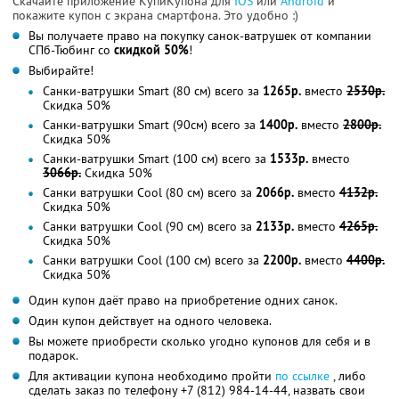
Скачайте приложение КупиКупона для
IOS
или
Android
и
покажите купон с экрана смартфона. Это удобно :)
Вы получаете право на покупку санок-ватрушек от компании
СПб-Тюбинг со
скидкой 50%
!
Выбирайте!
Санки-ватрушки Smart (80 см) всего за
1265р.
вместо
2530р.
Скидка 50%
Санки-ватрушки Smart (90см) всего за
1400р.
вместо
2800р.
Скидка 50%
Санки-ватрушки Smart (100 см) всего за
1533р.
вместо
3066р.
Скидка 50%
Санки ватрушки Cool (80 см) всего за
2066р.
вместо
4132р.
Скидка 50%
Санки ватрушки Cool (90 см) всего за
2133р.
вместо
4265р.
Скидка 50%
Санки ватрушки Cool (100 см) всего за
2200р.
вместо
4400р.
Скидка 50%
Один купон даёт право на приобретение одних санок.
Один купон действует на одного человека.
Вы можете приобрести сколько угодно купонов для себя и в
подарок.
Для активации купона необходимо пройти
по ссылке
, либо
сделать заказ по телефону +7 (812) 984-14-44, назвать свои