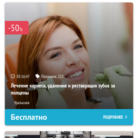
-50
%
03:16:45
Получили:
213
Лечение кариеса, удаление и реставрация зубов за
полцены
Уральская
Бесплатно
ПОДРОБНЕЕ