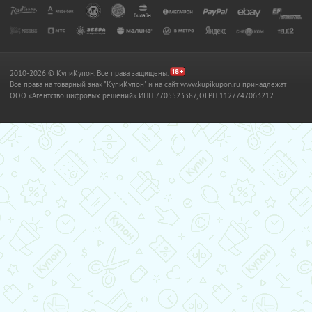
2010-2026 © КупиКупон. Все права защищены.
Все права на товарный знак "КупиКупон" и на сайт www.kupikupon.ru принадлежат
OOO «Агентство цифровых решений» ИНН 7705523387, ОГРН 1127747063212