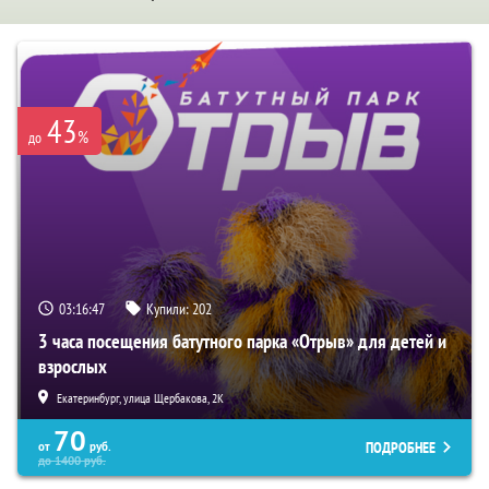
43
%
до
03:16:45
Купили:
202
3 часа посещения батутного парка «Отрыв» для детей и
взрослых
Екатеринбург, улица Щербакова, 2К
70
ПОДРОБНЕЕ
от
руб.
до
1400
руб.