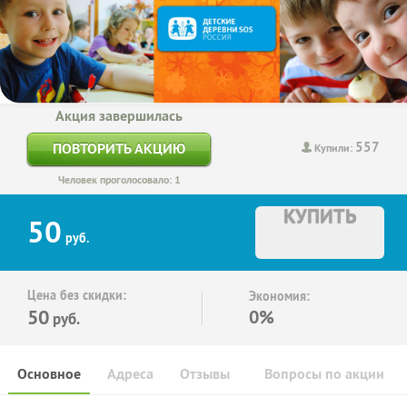
Акция завершилась
557
ПОВТОРИТЬ АКЦИЮ
Купили:
Человек проголосовало: 1
КУПИТЬ
50
руб.
Цена без скидки:
Экономия:
50
0%
руб.
Основное
Адреса
Отзывы
Вопросы по акции