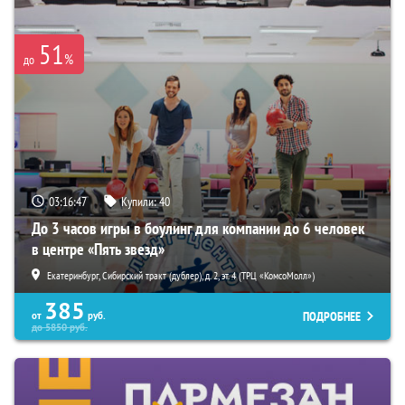
51
%
до
03:16:45
Купили:
40
До 3 часов игры в боулинг для компании до 6 человек
в центре «Пять звезд»
Екатеринбург, Сибирский тракт (дублер), д. 2, эт. 4 (ТРЦ «КомсоМолл»)
385
ПОДРОБНЕЕ
от
руб.
до
5850
руб.