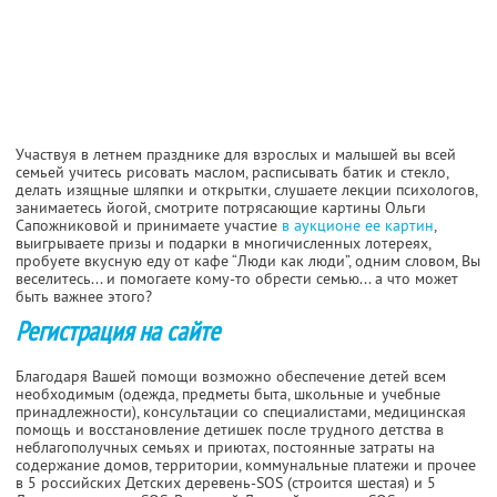
Участвуя в летнем празднике для взрослых и малышей вы всей
семьей учитесь рисовать маслом, расписывать батик и стекло,
делать изящные шляпки и открытки, слушаете лекции психологов,
занимаетесь йогой, смотрите потрясающие картины Ольги
Сапожниковой и принимаете участие
в аукционе ее картин
,
выигрываете призы и подарки в многичисленных лотереях,
пробуете вкусную еду от кафе “Люди как люди”, одним словом, Вы
веселитесь... и помогаете кому-то обрести семью... а что может
быть важнее этого?
Регистрация на сайте
Благодаря Вашей помощи возможно обеспечение детей всем
необходимым (одежда, предметы быта, школьные и учебные
принадлежности), консультации со специалистами, медицинская
помощь и восстановление детишек после трудного детства в
неблагополучных семьях и приютах, постоянные затраты на
содержание домов, территории, коммунальные платежи и прочее
в 5 российских Детских деревень-SOS (строится шестая) и 5