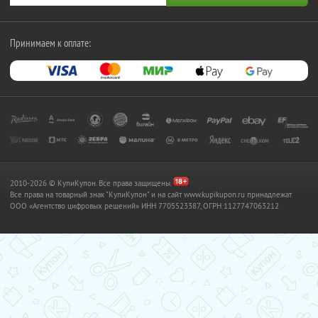
Принимаем к оплате:
2010-2026 © КупиКупон. Все права защищены.
Все права на товарный знак "КупиКупон" и на сайт www.kupikupon.ru принадлежат
OOO «Агентство цифровых решений» ИНН 7705523387, ОГРН 1127747063212