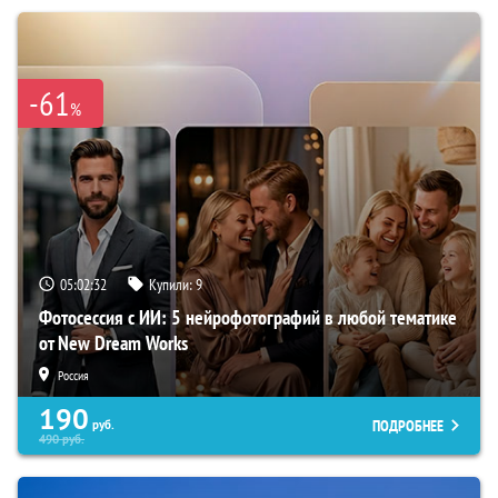
-61
%
05:02:31
Купили:
9
Фотосессия с ИИ: 5 нейрофотографий в любой тематике
от New Dream Works
Россия
190
ПОДРОБНЕЕ
руб.
490
руб.