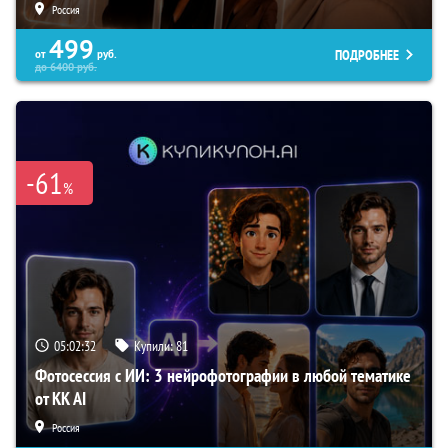
Россия
499
ПОДРОБНЕЕ
от
руб.
до
6400
руб.
-61
%
05:02:31
Купили:
81
Фотосессия с ИИ: 3 нейрофотографии в любой тематике
от KK AI
Россия