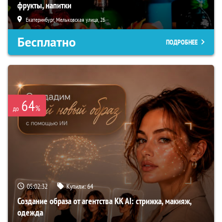
фрукты, напитки
Екатеринбург, Мельковская улица, 2Б
Бесплатно
ПОДРОБНЕЕ
64
%
до
05:02:31
Купили:
64
Создание образа от агентства KK AI: стрижка, макияж,
одежда