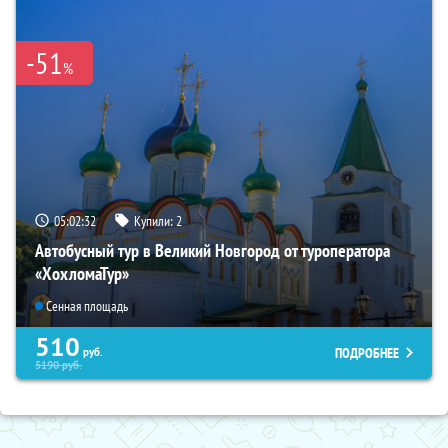
-51
%
05:02:31
Купили:
2
Автобусный тур в Великий Новгород от туроператора
«ХохломаТур»
Сенная площадь
510
ПОДРОБНЕЕ
руб.
5190
руб.