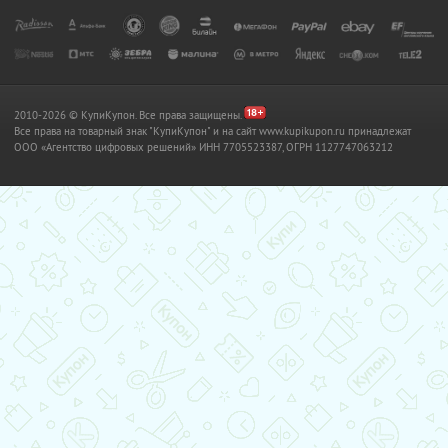
2010-2026 © КупиКупон. Все права защищены.
Все права на товарный знак "КупиКупон" и на сайт www.kupikupon.ru принадлежат
OOO «Агентство цифровых решений» ИНН 7705523387, ОГРН 1127747063212