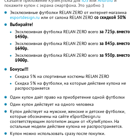
Скачайте приложение КупиКупона для
IOS
или
Android
и
покажите купон с экрана смартфона. Это удобно :)
Эксклюзивные футболки RELAN ZERO от интернет-магазина
esportdesign.ru
или от салона RELAN ZERO
со скидкой 50%
Выбирайте!
Эксклюзивная футболка RELAN ZERO всего
за 725р. вместо
1450
р.
Эксклюзивная футболка RELAN ZERO всего
за 845р. вместо
1690
р.
Эксклюзивная футболка RELAN ZERO всего
за 950р. вместо
1900
р.
Бонусы!!!
Cкидка 5% на спортивные костюмы RELAN ZERO
Скидка 5% на футболки, на которые действие купона не
распространяется
Один купон даёт право на приобретение одной футболки
Один купон действует на одного человека
Купон действует на мужские, женские и детские футболки,
которые обозначены на сайте eSportDesign.ru
соответствующим логотипом акции от «КупиКупон». На
остальные модели действие купона не распространяется.
Купон можно использовать сразу после покупки.