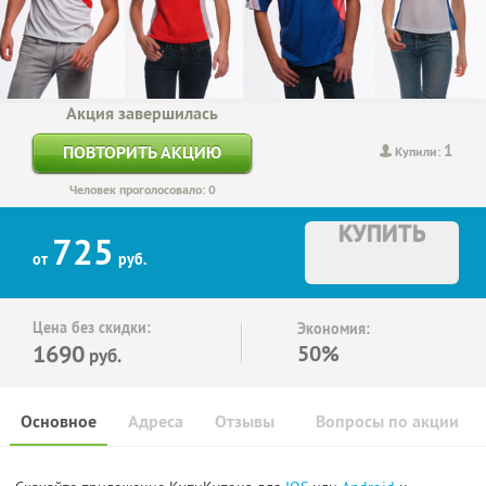
Акция завершилась
1
ПОВТОРИТЬ АКЦИЮ
Купили:
Человек проголосовало: 0
КУПИТЬ
725
от
руб.
Цена без скидки:
Экономия:
1690
50%
руб.
Основное
Адреса
Отзывы
Вопросы по акции