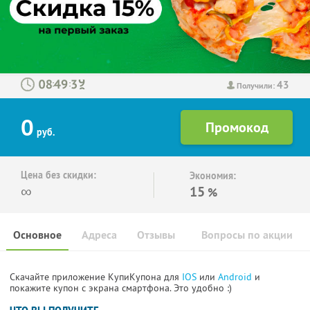
43
:
:
Получили:
0
руб.
Цена без скидки:
Экономия:
∞
15
%
Основное
Адреса
Отзывы
Вопросы по акции
Скачайте приложение КупиКупона для
IOS
или
Android
и
покажите купон с экрана смартфона. Это удобно :)