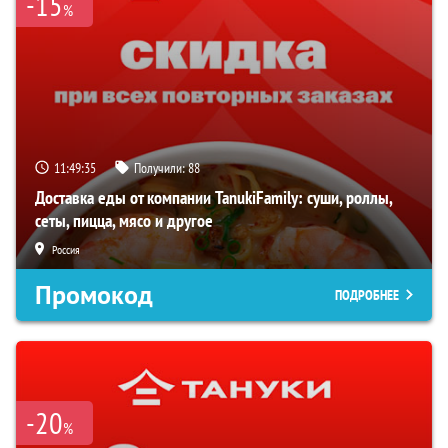
-15
%
11:49:35
Получили:
88
Доставка еды от компании TanukiFamily: суши, роллы,
сеты, пицца, мясо и другое
Россия
Промокод
ПОДРОБНЕЕ
-20
%