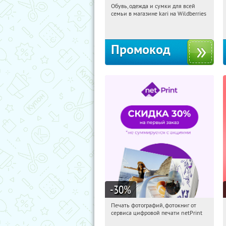
Обувь, одежда и сумки для всей
02:41:25
Получили:
31
семьи в магазине kari на Wildberries
Россия
Промокод
-30
%
Печать фотографий, фотокниг от
02:41:25
Получили:
4
сервиса цифровой печати netPrint
Россия