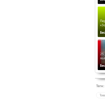
Пер
«З
Бе
25 
по
Бе
Теги:
Тов