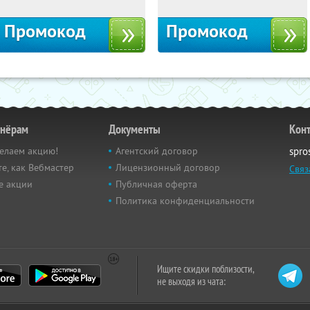
Промокод
Промокод
тнёрам
Документы
Кон
елаем акцию!
Агентский договор
spro
е, как Вебмастер
Лицензионный договор
Связ
е акции
Публичная оферта
Политика конфиденциальности
Ищите скидки поблизости,
не выходя из чата: