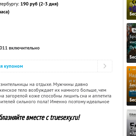
тербургу:
190 руб (2-3 дня)
Пу
часа)
Бе
Бро
ино
Пу
2011 включительно
Бе
ся купоном
азнительницы на отдыхе. Мужчины давно
Бе
женское тело возбуждает их намного больше, чем
шк
 на загорелой коже способны лишить сна и аппетита
Бе
ителей сильного пола! Именно поэтому идеальное
лазняйте вместе с truesexy.ru!
Ра
«Э