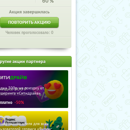
60
%
Акция завершилась
ПОВТОРИТЬ АКЦИЮ
Человек проголосовало: 0
ругие акции партнера
дка 300р. на поездку от
ршеринга «Ситидрайв»
сплатно
-50%
нирование отеля для всех
ьзователей сервиса «Яндекс