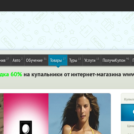
27
2
31
27
13
13
90
ния
Авто
Обучение
Товары
Туры
Услуги
ПолучиКупон
дка 60%
на купальники от интернет-магазина www.
Купил
Цена