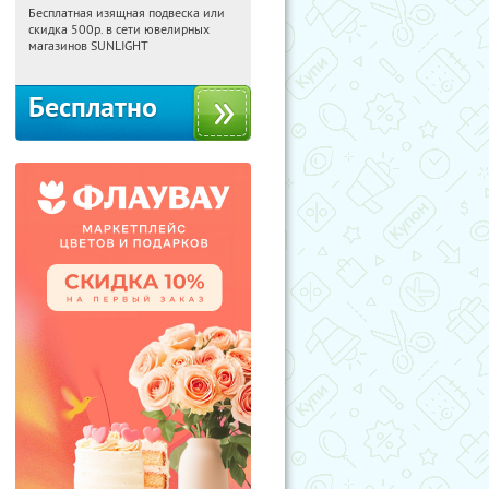
Бесплатная изящная подвеска или
02:41:25
Получили:
74
скидка 500р. в сети ювелирных
Россия
магазинов SUNLIGHT
Бесплатно