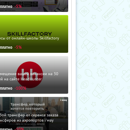
сплатно
-5%
сы от онлайн-школы Skillfactory
сплатно
-5%
змещение вашей вакансии на 30
й на сайте HeadHunter
сплатно
-100%
ой трансфер от сервиса заказа
нсферов из аэропортов i'way
сплатно
-10%