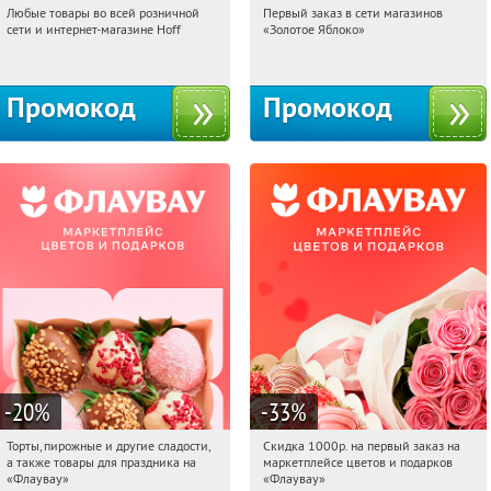
Любые товары во всей розничной
Первый заказ в сети магазинов
02:41:25
Получили:
83
02:41:25
Получи первым!
сети и интернет-магазине Hoff
«Золотое Яблоко»
Москва, 1-й Волоколамский проезд,
Россия
10с1
Промокод
Промокод
-20
%
-33
%
Торты, пирожные и другие сладости,
Скидка 1000р. на первый заказ на
02:41:25
Получили:
6
02:41:25
Получили:
18
а также товары для праздника на
маркетплейсе цветов и подарков
Россия
Россия
«Флаувау»
«Флаувау»