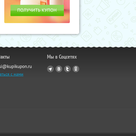
такты
Мы в Соцсетях
si@kupikupon.ru
аться с нами