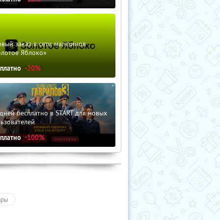
вый заказ в сети магазинов
олотое Яблоко»
сплатно
-20%
дней бесплатно в START для новых
льзователей
сплатно
-100%
ары