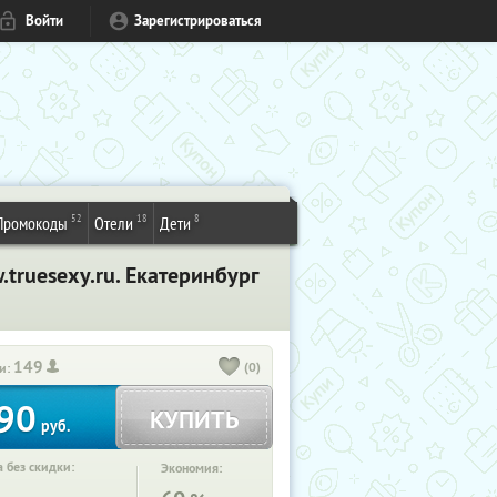
Войти
Зарегистрироваться
52
18
8
Промокоды
Отели
Дети
truesexy.ru. Екатеринбург
149
(0)
и:
90
КУПИТЬ
руб.
 без скидки:
Экономия: