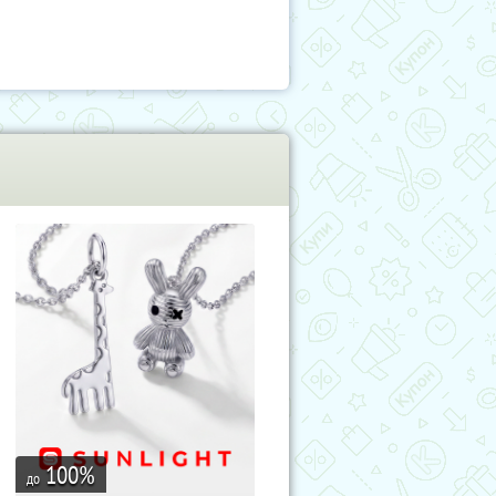
100
%
до