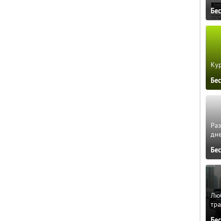
Бе
Кур
Бе
Ра
дне
Бе
Люб
тра
Бе