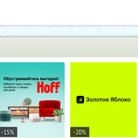
-15
%
-20
%