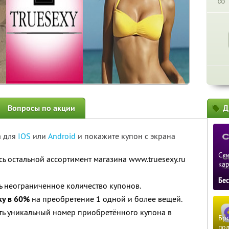
∞
Вопросы по акции
Д
а для
IOS
или
Android
и покажите купон с экрана
Ски
сь остальной ассортимент магазина www.truesexy.ru
ка
Бе
ь неограниченное количество купонов.
ку в 60%
на преобретение 1 одной и более вещей.
ть уникальный номер приобретённого купона в
Бро
пол