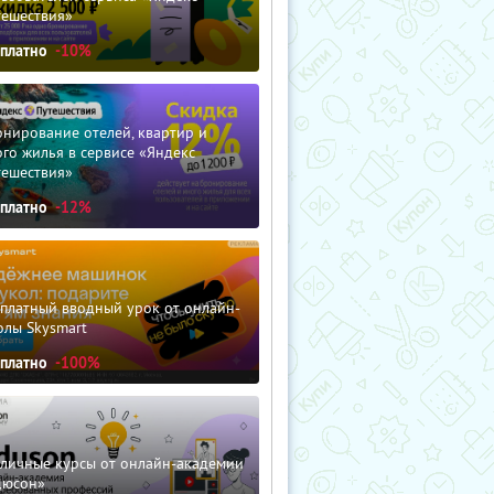
тешествия»
сплатно
-10%
нирование отелей, квартир и
го жилья в сервисе «Яндекс
тешествия»
сплатно
-12%
сплатный вводный урок от онлайн-
олы Skysmart
сплатно
-100%
зличные курсы от онлайн-академии
дюсон»