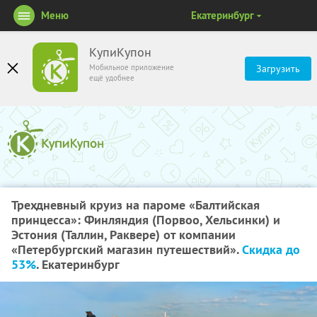
Меню
Екатеринбург
КупиКупон
Мобильное приложение
Загрузить
ещё удобнее
Трехдневный круиз на пароме «Балтийская
принцесса»: Финляндия (Порвоо, Хельсинки) и
Эстония (Таллин, Раквере) от компании
«Петербургский магазин путешествий».
Скидка до
53%
. Екатеринбург