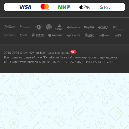
2010-2026 © КупиКупон. Все права защищены.
Все права на товарный знак "КупиКупон" и на сайт www.kupikupon.ru принадлежат
OOO «Агентство цифровых решений» ИНН 7705523387, ОГРН 1127747063212