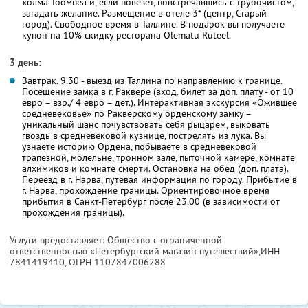
холма Тоомпеа и, если повезет, повстречавшись с трубочистом,
загадать желание. Размещение в отеле 3* (центр, Старый
город). Свободное время в Таллине. В подарок вы получаете
купон на 10% скидку ресторана Olematu Ruteel.
3 день:
Завтрак. 9.30 - выезд из Таллина по направлению к границе.
Посещение замка в г. Раквере (вход. билет за доп. плату - от 10
евро – взр./ 4 евро – дет.). Интерактивная экскурсия «Ожившее
средневековье» по Ракверскому орденскому замку –
уникальный шанс почувствовать себя рыцарем, выковать
гвоздь в средневековой кузнице, пострелять из лука. Вы
узнаете историю Ордена, побываете в средневековой
трапезной, молельне, тронном зале, пыточной камере, комнате
алхимиков и комнате смерти. Остановка на обед (доп. плата).
Переезд в г. Нарва, путевая информация по городу. Прибытие в
г. Нарва, прохождение границы. Ориентировочное время
прибытия в Санкт-Петербург после 23.00 (в зависимости от
прохождения границы).
Услуги предоставляет: Общество с ограниченной
ответственностью «Петербургский магазин путешествий»,
ИНН
7841419410
, ОГРН 1107847006288