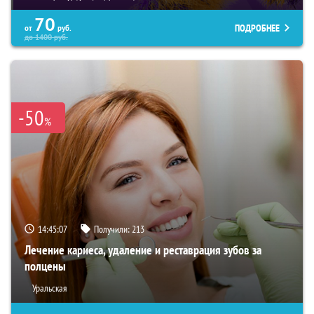
70
ПОДРОБНЕЕ
от
руб.
до
1400
руб.
-50
%
14:45:06
Получили:
213
Лечение кариеса, удаление и реставрация зубов за
полцены
Уральская