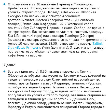
Отправление в 22.30 накануне. Переезд в Финляндию.
Прибытие в г. Порвоо, небольшая пешеходная экскурсия по
улочкам старого города. Переезд в Хельсинки. Обзорная
экскурсия по Хельсинки с осмотром основных
достопримечательностей Северной столицы: Сенатская
площадь, Эспланада, Кафедральный и Успенский собор,
памятник Яну Сибелиусу, Церковь в скале. Свободное время в
центре города. Для желающих предлагаем посетить аквариум
Sea Life ( вх. ~14 евро) или аквапарк Flamingo (20 евро)
(поездка в аквапарк осуществляется при наличии времени и не
менее 10 чел. желающих), 18.30 - отправление парома
Tallink
Silja «Baltic Princess»
. Ужин (доп. плата). Отдых: магазины, шоу-
программа, европейская танцевальная музыка, рестораны,
кафе. Ночь на пароме.
2 день:
Завтрак (доп. плата). 8.30 - выход с парома в г. Таллин.
Обзорная автобусная экскурсия по Таллину, в ходе которой вы
увидите Певческую эстраду, Олимпийский парусный центр,
монастырь св. Бригитты, парк Кадриорг, памятник «Русалка»,
полюбуетесь видом Старого Таллина с залива. Пешеходная
экскурсия по Старому городу, во время которой вы сможете
прогуляться по улочкам Старого города, овеянным старинными
легендами и тайнами (улицы Короткой и Длинной Ноги),
посетить Домский собор, увидеть Башню Толстой Маргариты,
Городскую Ратушу, полюбоваться панорамой Старого города с