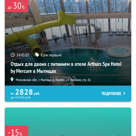
30
%
до
14:45:06
Купи первым!
Отдых для двоих с питанием в отеле Arthurs Spa Hotel
by Mercure в Мытищах
Московская обл., г. Мытищи, д. Ларево, ул. Хвойная, стр. 26
2828
ПОДРОБНЕЕ
от
руб.
до
65700
руб.
-15
%