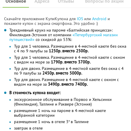
Основное
Адреса
Отзывы
Вопросы по акции
Скачайте приложение КупиКупона для
IOS
или
Android
и
покажите купон с экрана смартфона. Это удобно :)
Трехдневный круиз на пароме «Балтийская принцесса»:
Финляндия-Эстония от компании
«Петербургский магазин
путешествий»
со скидкой до 53%:
Тур для 1 человека. Размещение в 4-местной каюте без окна
с 4 по 9 палубы за
1250р. вместо 2500р.
Тур для 1 человека. Размещение в 4-местной каюте с окном
с видом на море за
1790р. вместо 3700р.
Тур для двоих. Размещение в 4-местной каюте без окна с 4
по 9 палубы за
2450р. вместо 5000р.
Тур для двоих. Размещение в 4-местной каюте с окном с
видом на море за
3490р. вместо 7400р.
В стоимость купона входит:
экскурсионное обслуживание в Порвоо и Хельсинки
(Финляндия), Таллине и Раквере (Эстония)
размещение 1 ночь на пароме в 4-местной каюте
выбранной категории
размещение 1 ночь в отеле 3* в Таллине
завтрак в отеле