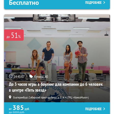
Бесплатно
ПОДРОБНЕЕ
51
%
до
14:45:06
Купили:
40
До 3 часов игры в боулинг для компании до 6 человек
в центре «Пять звезд»
Екатеринбург, Сибирский тракт (дублер), д. 2, эт. 4 (ТРЦ «КомсоМолл»)
385
ПОДРОБНЕЕ
от
руб.
до
5850
руб.