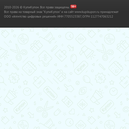
2010-2026 © КупиКупон. Все права защищены.
Все права на товарный знак "КупиКупон" и на сайт www.kupikupon.ru принадлежат
OOO «Агентство цифровых решений» ИНН 7705523387, ОГРН 1127747063212