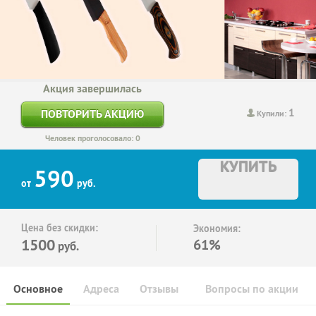
Акция завершилась
1
ПОВТОРИТЬ АКЦИЮ
Купили:
Человек проголосовало: 0
КУПИТЬ
590
от
руб.
Цена без скидки:
Экономия:
1500
61%
руб.
Основное
Адреса
Отзывы
Вопросы по акции