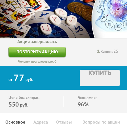
Акция завершилась
25
ПОВТОРИТЬ АКЦИЮ
Купили:
Человек проголосовало: 0
КУПИТЬ
77
от
руб.
Цена без скидки:
Экономия:
550
96%
руб.
Основное
Адреса
Отзывы
Вопросы по акции