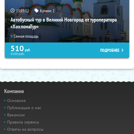
13:03:11
Купили:
2
Автобусный тур в Великий Новгород от туроператора
«ХохломаТур»
Сенная площадь
510
ПОДРОБНЕЕ
руб.
5190
руб.
Компания
Основное
Публикации о нас
Вакансии
Правила сервиса
Ответы на вопросы