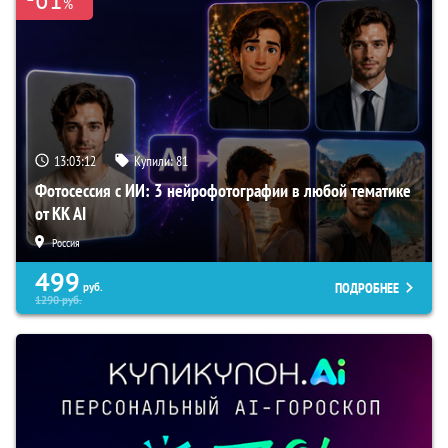
%
13:03:11
Купили:
81
Фотосессия с ИИ: 3 нейрофотографии в любой тематике
от KK AI
Россия
499
ПОДРОБНЕЕ
руб.
1290
руб.