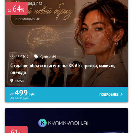
64
%
до
13:03:11
Купили:
64
Создание образа от агентства KK AI: стрижка, макияж,
одежда
Россия
499
ПОДРОБНЕЕ
от
руб.
до
6400
руб.
-61