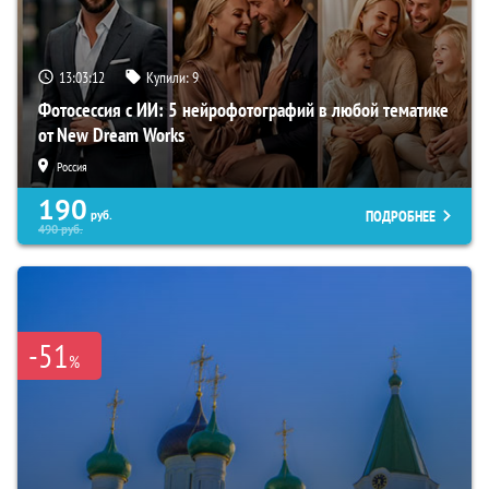
13:03:11
Купили:
9
Фотосессия с ИИ: 5 нейрофотографий в любой тематике
от New Dream Works
Россия
190
ПОДРОБНЕЕ
руб.
490
руб.
-51
%