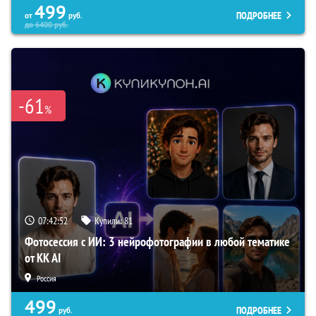
499
ПОДРОБНЕЕ
от
руб.
до
6400
руб.
-61
%
07:42:51
Купили:
81
Фотосессия с ИИ: 3 нейрофотографии в любой тематике
от KK AI
Россия
499
ПОДРОБНЕЕ
руб.