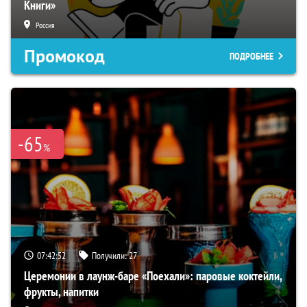
Книги»
Россия
Промокод
ПОДРОБНЕЕ
-65
%
07:42:51
Получили:
27
Церемонии в лаунж-баре «Поехали»: паровые коктейли,
фрукты, напитки