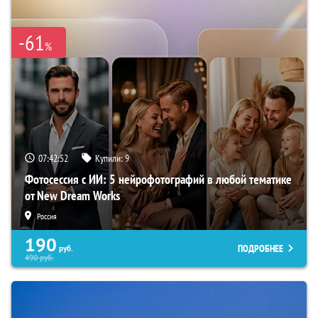
-61
%
07:42:51
Купили:
9
Фотосессия с ИИ: 5 нейрофотографий в любой тематике
от New Dream Works
Россия
190
ПОДРОБНЕЕ
руб.
490
руб.