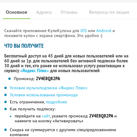
Основное
Адреса
Отзывы
Вопросы по акции
Скачайте приложение КупиКупона для
IOS
или
Android
и
покажите купон с экрана смартфона. Это удобно :)
ЧТО ВЫ ПОЛУЧИТЕ
Бесплатный доступ на 45 дней для новых пользователей или на
60 дней за 1р. для пользователей без активной подписки более
30 дней и тех, кто ранее не использовал услугу реактивации к
сервису
«Яндекс Плюс»
для новых пользователей
Промокод:
2V4E8Q82PA
Условия мультиподписки «Яндекс Плюс»
Условия использования промокода
Есть ограничения,
подробнее
Как получить подписку:
перейдите на
сайт
, укажите промокод
2V4E8Q82PA
и
нажмите на кнопку «Активировать»
Скидка не суммируется с другими спецпредложениями
компании