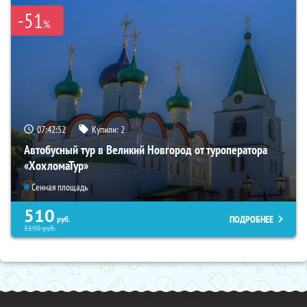
-51
%
07:42:51
Купили:
2
Автобусный тур в Великий Новгород от туроператора
«ХохломаТур»
Сенная площадь
510
ПОДРОБНЕЕ
руб.
5190
руб.