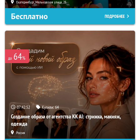
Екатеринбург, Мельковская улица, 2Б
Бесплатно
ПОДРОБНЕЕ
64
%
до
07:42:51
Купили:
64
Создание образа от агентства KK AI: стрижка, макияж,
одежда
Россия