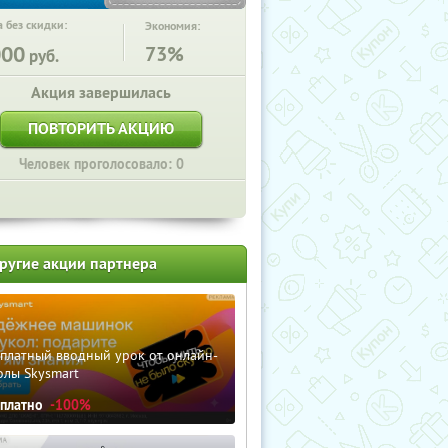
 без скидки:
Экономия:
000
73%
руб.
Акция завершилась
ПОВТОРИТЬ АКЦИЮ
Человек проголосовало: 0
ругие акции партнера
сплатный вводный урок от онлайн-
олы Skysmart
сплатно
-100%