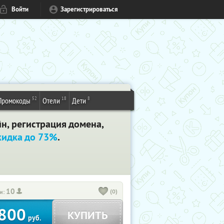
Войти
Зарегистрироваться
52
18
8
Промокоды
Отели
Дети
н, регистрация домена,
кидка до 73%
.
10
(0)
и:
800
КУПИТЬ
руб.