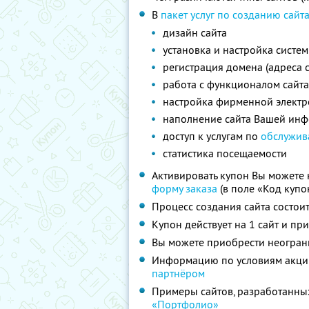
В
пакет услуг по созданию сайт
дизайн сайта
установка и настройка систе
регистрация домена (адреса с
работа с функционалом сайта
настройка фирменной элект
наполнение сайта Вашей ин
доступ к услугам по
обслужив
статистика посещаемости
Активировать купон Вы можете 
форму заказа
(в поле «Код купо
Процесс создания сайта состои
Купон действует на 1 сайт и пр
Вы можете приобрести неограни
Информацию по условиям акции 
партнёром
Примеры сайтов, разработанных
«Портфолио»