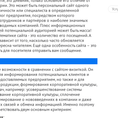
ти, это дневник, только основное его отличие от
тории. Это может быть персональный сайт одного
Усл
 личности или специалиста в определенной
лог предприятия, посредством которого
отрудников и партнёров о наиболее значимых
проводимых компанией. Плюс информационных
й потенциальной аудиторией может быть масса!
ематике сайта - это количество его посещений. А
висит от того, насколько часто обновляется
ресна читателям. Ещё одна особенность сайта – это
ть для посетителя отправить вам сообщение.
 возможности в сравнении с сайтом-визиткой. Он
для информирования потенциальных клиентов и
редоставляемых предприятием, но также и для
продукции, формирования корпоративной культуры,
ач, например: усовершенствование системы
вание корпоративной культуры, сплочение
рмирование о нововведениях в компании и даже
х связей и обмена информацией. Именно поэтому
етствовать двум основным критериям:
ия;