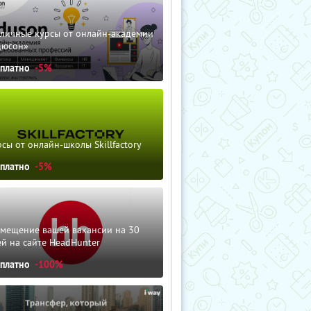
зличные курсы от онлайн-академии
дюсон»
сплатно
-5%
сы от онлайн-школы Skillfactory
сплатно
-5%
змещение вашей вакансии на 30
й на сайте HeadHunter
сплатно
-100%