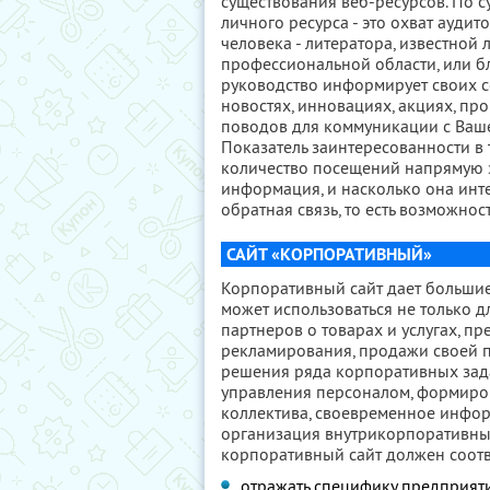
существования веб-ресурсов. По су
личного ресурса - это охват ауди
человека - литератора, известной
профессиональной области, или б
руководство информирует своих с
новостях, инновациях, акциях, 
поводов для коммуникации с Ваше
Показатель заинтересованности в т
количество посещений напрямую за
информация, и насколько она инте
обратная связь, то есть возможнос
САЙТ «КОРПОРАТИВНЫЙ»
Корпоративный сайт дает большие
может использоваться не только 
партнеров о товарах и услугах, п
рекламирования, продажи своей 
решения ряда корпоративных зад
управления персоналом, формиро
коллектива, своевременное инфо
организация внутрикорпоративны
корпоративный сайт должен соотв
отражать специфику предприят