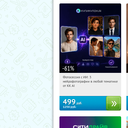
-61
%
Фотосессия с ИИ: 3
12:29:51
Купили:
81
нейрофотографии в любой тематике
Россия
от KK AI
499
руб.
1290
руб.