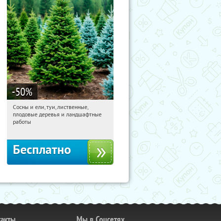
-50
%
Сосны и ели, туи, лиственные,
12:29:51
Получили:
31
плодовые деревья и ландшафтные
Московская обл., г. Химки,
работы
территориальное управление
Кутузовское
Бесплатно
такты
Мы в Соцсетях