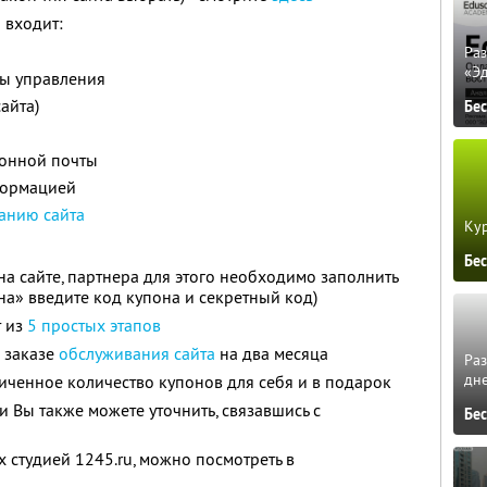
а
входит:
Ра
«Э
мы управления
айта)
Бе
ронной почты
формацией
анию сайта
Кур
Бе
на сайте, партнера для этого необходимо заполнить
на» введите код купона и секретный код)
т из
5 простых этапов
и заказе
обслуживания сайта
на два месяца
Ра
дне
ченное количество купонов для себя и в подарок
Вы также можете уточнить, связавшись с
Бе
 студией 1245.ru, можно посмотреть в