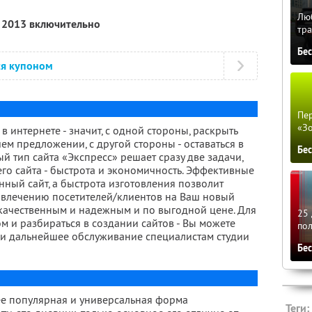
Люб
я 2013 включительно
тра
Бе
ся купоном
Пер
«З
в интернете - значит, с одной стороны, раскрыть
 предложении, с другой стороны - оставаться в
Бе
 тип сайта «Экспресс» решает сразу две задачи,
го сайта - быстрота и экономичность. Эффективные
ный сайт, а быстрота изготовления позволит
ивлечению посетителей/клиентов на Ваш новый
 качественным и надежным и по выгодной цене. Для
25 
м и разбираться в создании сайтов - Вы можете
по
а и дальнейшее обслуживание специалистам студии
Бе
лее популярная и универсальная форма
Теги: