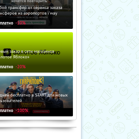
ой трансфер от сервиса заказа
нсферов из аэропортов i'way
сплатно
-10%
вый заказ в сети магазинов
олотое Яблоко»
сплатно
-20%
дней бесплатно в START для новых
льзователей
сплатно
-100%