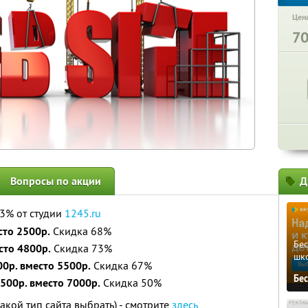
Цена
7
Вопросы по акции
Д
73% от студии
1245.ru
сто 2500р.
Скидка 68%
Бе
сто 4800р.
Скидка 73%
шк
00р. вместо 5500р.
Скидка 67%
Бе
500р. вместо 7000р.
Скидка 50%
акой тип сайта выбрать) - смотрите
здесь