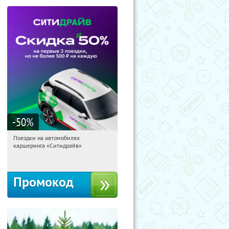
-50
%
Поездки на автомобилях
12:29:51
Получи первым!
каршеринга «Ситидрайв»
Россия
Промокод