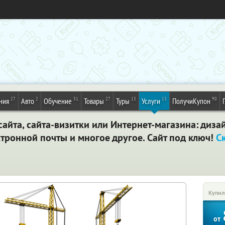
27
2
31
27
13
13
90
ния
Авто
Обучение
Товары
Туры
Услуги
ПолучиКупон
айта, сайта-визитки или Интернет-магазина: дизай
тронной почты и многое другое. Сайт под ключ!
С
Купил
от