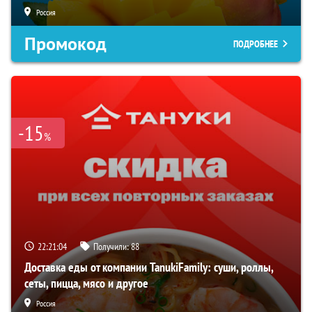
Россия
Промокод
ПОДРОБНЕЕ
-15
%
22:21:03
Получили:
88
Доставка еды от компании TanukiFamily: суши, роллы,
сеты, пицца, мясо и другое
Россия