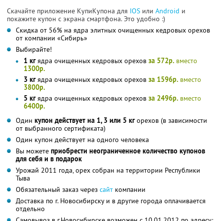
Скачайте приложение КупиКупона для
IOS
или
Android
и
покажите купон с экрана смартфона. Это удобно :)
Скидка от 56% на ядра элитных очищенных кедровых орехов
от компании «Сибирь»
Выбирайте!
1 кг
ядра очищенных кедровых орехов
за 572р.
вместо
1300р.
3 кг
ядра очищенных кедровых орехов
за 1596р.
вместо
3800р.
5 кг
ядра очищенных кедровых орехов
за 2496р.
вместо
6400р.
Один
купон действует на 1, 3 или 5 кг
орехов (в зависимости
от выбранного сертификата)
Один купон действует на одного человека
Вы можете
приобрести неограниченное количество купонов
для себя и в подарок
Урожай 2011 года, орех собран на территории Республики
Тыва
Обязательный заказ через
сайт
компании
Доставка по г. Новосибирску и в другие города оплачивается
отдельно
Самовывоз в г.Новосибирске возможен с 10.01.2012 по адресу: