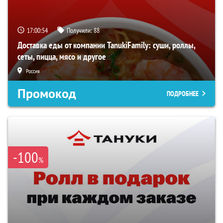
17:00:54
Получили:
88
Доставка еды от компании TanukiFamily: суши, роллы,
сеты, пицца, мясо и другое
Россия
Промокод
ПОДРОБНЕЕ
-100
%