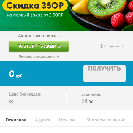
Акция завершилась
1
ПОВТОРИТЬ АКЦИЮ
Получили:
Человек проголосовало: 0
ПОЛУЧИТЬ
0
руб.
Цена без скидки:
Экономия:
∞
14
%
Основное
Адреса
Отзывы
Вопросы по акции