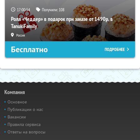
17:00:54
Получили:
108
Ролл «Чеддер» в подарок при заказе от 1490р. в
TanukiFamily
Россия
Бесплатно
ПОДРОБНЕЕ
Компания
Основное
Публикации о нас
Вакансии
Правила сервиса
Ответы на вопросы